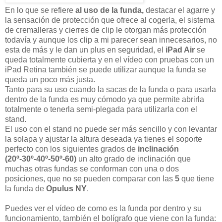
En lo que se refiere
al uso de la funda,
destacar el agarre y
la sensación de protección que ofrece al cogerla, el sistema
de cremalleras y cierres de clip le otorgan más protección
todavía y aunque los clip a mi parecer sean innecesarios, no
esta de más y le dan un plus en seguridad, el
iPad Air
se
queda totalmente cubierta y en el vídeo con pruebas con un
iPad Retina también se puede utilizar aunque la funda se
queda un poco más justa.
Tanto para su uso cuando la sacas de la funda o para usarla
dentro de la funda es muy cómodo ya que permite abrirla
totalmente o tenerla semi-plegada para utilizarla con el
stand.
El uso con el stand no puede ser más sencillo y con levantar
la solapa y ajustar la altura deseada ya tienes el soporte
perfecto con los siguientes grados de
inclinación
(20º-30º-40º-50º-60)
un alto grado de inclinación que
muchas otras fundas se conforman con una o dos
posiciones, que no se pueden comparar con las
5
que tiene
la funda de
Opulus NY
.
Puedes ver el vídeo de como es la funda por dentro y su
funcionamiento, también el bolígrafo que viene con la funda: