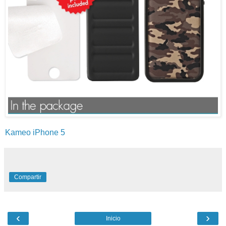
Kameo iPhone 5
Compartir
‹
›
Inicio