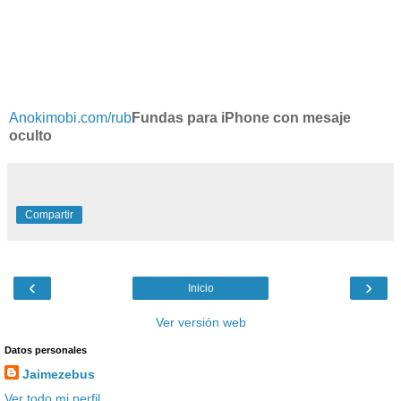
Anokimobi.com/rub
Fundas para iPhone con mesaje
oculto
Compartir
‹
›
Inicio
Ver versión web
Datos personales
Jaimezebus
Ver todo mi perfil