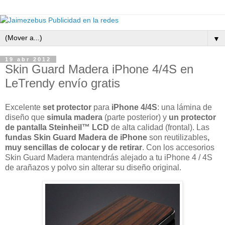
▼
19 abr 2012
Skin Guard Madera iPhone 4/4S en
LeTrendy envío gratis
Excelente
set protector
para
iPhone 4/4S
: una lámina de
diseño que
simula madera
(parte posterior) y
un protector
de pantalla Steinheil™ LCD
de alta calidad (frontal). Las
fundas Skin Guard Madera de iPhone
son
reutilizables
,
muy sencillas de colocar y de retirar
. Con los accesorios
Skin Guard Madera mantendrás alejado a tu iPhone 4 / 4S
de arañazos y polvo sin alterar su diseño original.