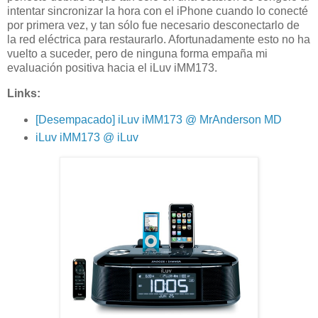
intentar sincronizar la hora con el iPhone cuando lo conecté
por primera vez, y tan sólo fue necesario desconectarlo de
la red eléctrica para restaurarlo. Afortunadamente esto no ha
vuelto a suceder, pero de ninguna forma empaña mi
evaluación positiva hacia el iLuv iMM173.
Links:
[Desempacado] iLuv iMM173 @ MrAnderson MD
iLuv iMM173 @ iLuv