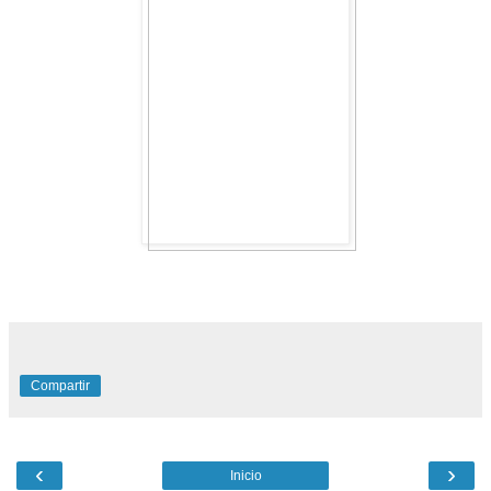
Compartir
‹
›
Inicio