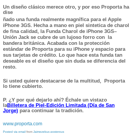
Un diseño clásico merece otro, y por eso Proporta ha
dise
ñado
una funda realmente magnífica para el Apple
iPhone 3GS. Hecha a mano en piel sintetica de charol
de fina calidad, la Funda Charol de iPhone 3GS–
Unión Jack se cubre de un lujoso forro con la
bandera británica. Acabada con la protección
estándar de Proporta para su iPhone y espacio para
sus tarjetas de crédito. Lo que hace esta funda tan
deseable es el diseño que sin duda se diferencia del
resto.
Si usted quiere destacarse de la multitud, Proporta
lo tiene cubierto.
P. ¿Y por qué dejarlo ahí? Échale un vistazo
la
Billetera de Piel-Edición Limitada (Día de San
Jorge)
para continuar la tradición.
www.proporta.com
Posted via email
from
Jaimezebus posterous