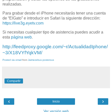
realizadas.
Para grabar desde el iPhone necesitarás tener una cuenta
de “ElGato” e introducir en Safari la siguiente dirección:
https://live3g.eyetv.com
Si necesitas cualquier tipo de asistencia puedes acudir a
esta
página web
.
http://feedproxy.google.com/~r/ActualidadIphone/
~3/X18VYfYqkVM/
Posted via email
from
Jaimezebus posterous
Compartir
‹
›
Inicio
Ver versión web