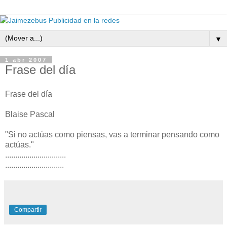
▼
1 abr 2007
Frase del día
Frase del día
Blaise Pascal
"Si no actúas como piensas, vas a terminar pensando como
actúas."
..............................
.............................
Compartir